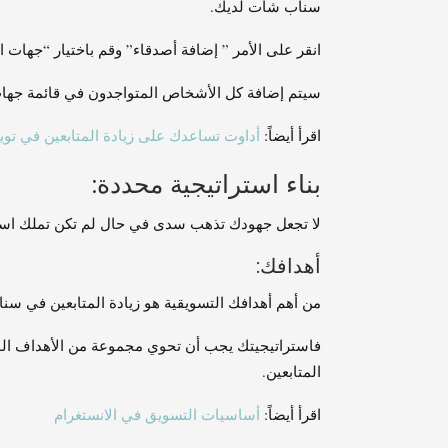
سناب شات لديك.
انقر على الأمر ” إضافة أصدقاء” وقم باختيار “جهات ال
سيتم إضافة كل الأشخاص المتواجدون في قائمة جها
اقرأ أيضاً:
أداوت تساعدك على زيادة المتابعين في تويتر
بناء استراتيجية محددة:
لا تجعل جهودك تذهب سدى في حال لم تكن تملك استر
أهدافك:
من أهم أهدافك التسويقية هو زيادة المتابعين في سناب شات (snapchat)، ولكنه ليس
فاستراتيجيتك يجب أن تحوي مجموعة من الأهداف ال
المتابعين.
اقرأ أيضاً:
أساسيات التسويق في الانستغرام