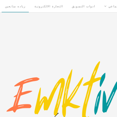
تماعي
ادوات التسويق
التجارة الالكترونية
زياده متابعين