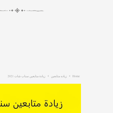
Home
زياده متابعين
زيادة متابعين سناب شات 2021