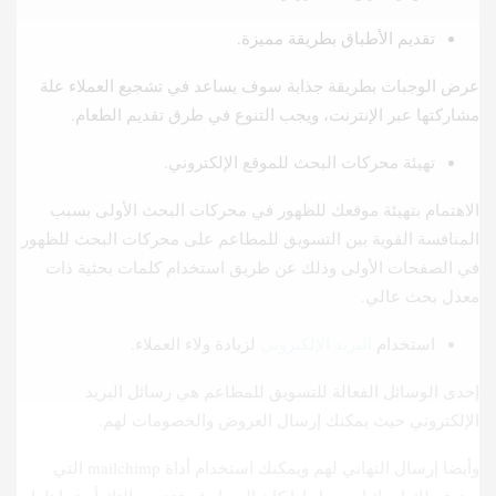
تقديم الأطباق بطريقة مميزة.
عرض الوجبات بطريقة جذابة سوف يساعد في تشجيع العملاء علة
مشاركتها عبر الإنترنت، ويجب التنوع في طرق تقديم الطعام.
تهيئة محركات البحث للموقع الإلكتروني.
الاهتمام بتهيئة موقعك للظهور في محركات البحث الأولى بسبب
المنافسة القوية بين التسويق للمطاعم على محركات البحث للظهور
في الصفحات الأولى وذلك عن طريق استخدام كلمات بحثية ذات
معدل بحث عالي.
استخدام
البريد الإلكتروني
لزيادة ولاء العملاء.
إحدى الوسائل الفعالة للتسويق للمطاعم هي رسائل البريد
الإلكتروني حيث يمكنك إرسال العروض والخصومات لهم.
وأيضا إرسال التهاني لهم ويمكنك استخدام أداة mailchimp التي
ستوفر لك إحداثيات حول إذا كان العميل قد فتح رسالتك أم تجاهلها.