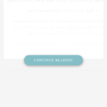
العمل على جمع بيانات العملاء للاستفادة منها.
جمع بيانات العملاء سوف يساعد على خلق استراتيجية تسويقية
ناجحة، فعلى سبيل المثال معرفة عدد مرات زيارة الضيوف لك
سوف يساعد على إرسال رسائل تسويقية ناجحة لهم.
يمكنك التواصل معنا على
emktiv
لإنشاء محتوى يٌحاكي محركات
البحث للمساعدة على ظهور موقعك الإلكتروني في صفحات البحث
الأولى.
CONTINUE READING