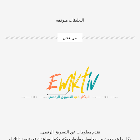
التعليقات متوقفه
من نحن
‏‏‏‏‏‏‏‏‏‏‏‏‏‏‏‏‏‏‏‏‏‏‏‏‏‏‏‏‏‏‏نقدم معلومات عن التسويق الرقمي،
وكل ما هو حديث من معلومات وأدوات وكتب كما نساعدك في تنمية ذاتك او