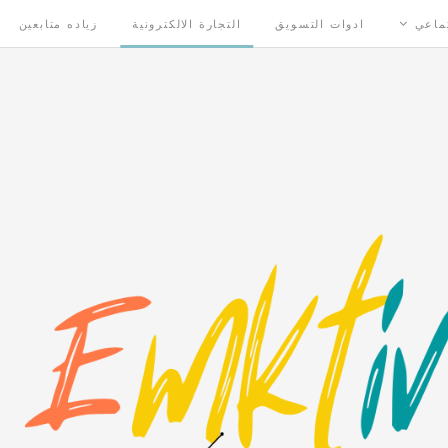
تماعي
ادوات التسويق
التجارة الالكترونية
زياده متابعين