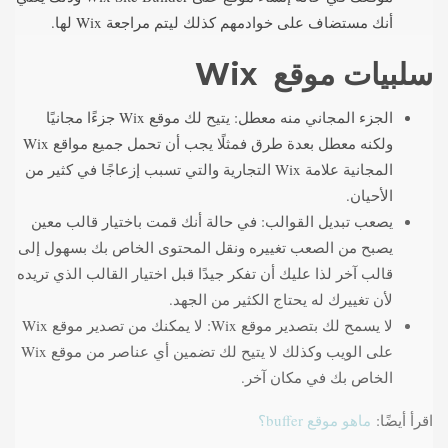
أنك مستضاف على خوادمهم كذلك ليتم مراجعة Wix لها.
سلبيات موقع Wix
الجزء المجاني منه معطل: يتيح لك موقع Wix جزءًا مجانيًا
ولكنه معطل بعدة طرق فمثلًا يجب أن تحمل جميع مواقع Wix
المجانية علامة Wix التجارية والتي تسبب إزعاجًا في كثير من
الأحيان.
يصعب تبديل القوالب: في حالة أنك قمت باختيار قالب معين
يصبح من الصعب تغييره ونقل المحتوى الخاص بك بسهول إلى
قالب آخر لذا عليك أن تفكر جيدًا قبل اختيار القالب الذي تريده
لأن تغييرك له يحتاج الكثير من الجهد.
لا يسمح لك بتصدير موقع Wix: لا يمكنك من تصدير موقع Wix
على الويب وكذلك لا يتيح لك تضمين أي عناصر من موقع Wix
الخاص بك في مكان آخر.
اقرأ أيضًا:
ماهو موقع buffer؟