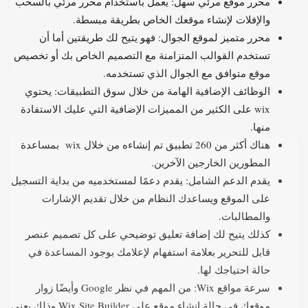
محرر موقع مرئي سهل: يعمل باستخدام محرر مرئي بالسحب
والإفلات لإنشاء موقعك الخاص بطريقة مبسطة.
محرر متميز لموقع الجوال: فهو يتيح لك طريقتين أما أن
تستخدم القوالب المتزامنة مع التصميم الخاص بك أو تخصيص
موقع متوافق مع الجوال الذي تستخدمه.
الوظائف الإضافية الهامة من خلال سوق التطبيقات: يحتوي
wix على الكثير من المميزات الإضافية التي عليك الاستفادة
منها.
هناك أكثر من 260 تطبيق تم إنشاءه من خلال wix بمساعدة
المطورين الخارجين الآخرين.
يقدم الدعم الشامل: يقدم دعمًا لمستخدميه من بداية التسجيل
على الموقع ويساعدك النظام من خلال تقديم الإشارات
والمطالبات.
كذلك يتيح لك إضافة تعليق توضيحي على كل تصميم عنصر
قابل للتحرير بعلامة استفهام لإعلامك بوجود المساعدة في
حالة احتياجك لها.
سرعة مواقع Wix: من المهم في نظر Google وأيضًا زوار
موقعك في حالة إنشاء موقع على Wix Site Builder وذلك يعني