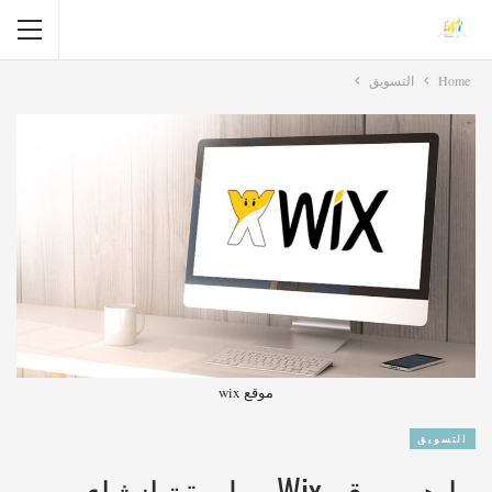
Home
التسويق
موقع wix
التسويق
ما هو موقع Wix وطريقة إنشاء