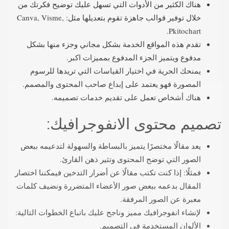
هناك الكثير من الأدوات التي تسهل عليك توضيح فكرتك من
خلال توفير قوالب جاهزة تقوم بتعديلها مثل: Canva, Visme,
Pkitochart.
تقدم هذه المواقع الخدمة بشكل مجاني وجزء منها بشكل
مدفوع ويتميز الجزء المدفوع بمميزات اكبر.
يمنحك الحرية في اختيار القياسات التي تريدها للرسوم
المصورة فهو يعتمد على إبداع صاحب المحتوى والمصمم.
هناك أشخاص تعمل على تقديم خدمات تصميمه.
تصميم محتوى الانفوجرافيك:
يعد مقالًا مختصرًا يتميز بالبساطة والسهولة لتدعيمه ببعض
الصور التي توضح المحتوى وتثير ذهن القارئ.
فمثلًا: إذا كنت تكتب مقالًا عن أضرار التدخين فيمكننا اختصار
المقال بدعمه ببعض صور الأعضاء المتضررة ونضيف كلمات
معبرة عن الصور المرفقة.
لإنشاء انفوجرافيك مميز وناجح عليك باتباع الخطوات التالية:
الألوان المستخدمة في التصميم.