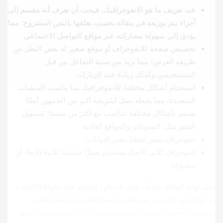
عند تعريف ما هو الانفوجرافيك، فيجب أن تعرف أنه مقسم إلى
أجزاء يتم توزيعه في مقالة بحسب تعلقها بالنص المشروح؛ مما
يؤدي إلى سهولة مشاركته عبر مواقع التواصل الاجتماعي.
تخصيص صفحة للانفوجراف أو موقع صغير له بغض النظر عن
طريقة العرض؛ مما يزيد من نسبة التفاعل من قبل
المستخدمين وكذلك زيادة عدد الزيارات.
استخدام أشكال مختلفة للانفوجرافيك بما يناسب المنصات
المتعددة؛ مما يجعله يصل لشريحة أكبر من الجمهور أيضًا
يصمم بأشكال مختلفة تتناسب مع أكثر من منصة؛ لتسهيل
النشر مثل: المدونات والمواقع العادية.
انفوجراف يتغير لحظيًا بتغير البيانات.
انفوجراف ثلاثي الأبعاد يستخدم صورًا حقيقية ثلاثية الأبعاد أو
مطبوعة.
وفي نهاية المقال نود أن يكون قد نال إعجابكم فقد حاولنا الإلمام بـ
ما هو الانفوجراف من تعريفاته, واستخداماته, وأنواعه, وكيفية
تصميمه, وأفضل المواقع المستخدمة في ذلك, وكيف تجعله أوسع