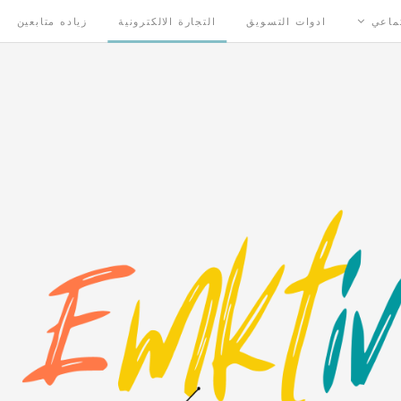
تماعي
ادوات التسويق
التجارة الالكترونية
زياده متابعين