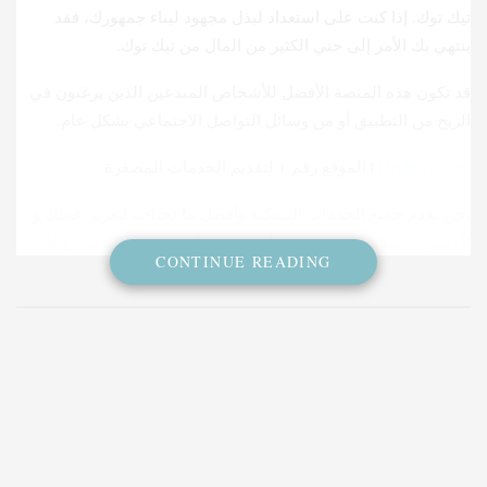
تيك توك. إذا كنت على استعداد لبذل مجهود لبناء جمهورك، فقد
ينتهي بك الأمر إلى جني الكثير من المال من تيك توك.
قد تكون هذه المنصة الأفضل للأشخاص المبدعين الذين يرغبون في
الربح من التطبيق أو من وسائل التواصل الاجتماعي بشكل عام.
Drxbuzz.com
| الموقع رقم 1 لتقديم الخدمات المصغرة
نحن نقدم جميع الخدمات الممكنة وأفضل ما تحتاجه لتعزيز عملك و
الوصول لجمهور مستهدف يساعدك في تكبير صفحتك و مشروعك
CONTINUE READING