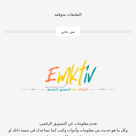
التعليقات متوقفه
من نحن
‏‏‏‏‏‏‏‏‏‏‏‏‏‏‏‏‏‏‏‏‏‏‏‏‏‏‏‏‏‏‏نقدم معلومات عن التسويق الرقمي،
وكل ما هو حديث من معلومات وأدوات وكتب كما نساعدك في تنمية ذاتك او