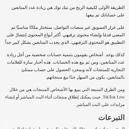
الطريقة الأولى لكيفية الربح من تيك توك هي زيادة عدد المتابعين
على حساباتك ثم بيعها.
على غرار التسويق عبر منصات التواصل، ستختار مكانًا مناسبًا ثم
المضي قدمًا وإنشاء محتوى ترفيهي. أكثر أنواع المحتوى إنتشارً على
التطبيق هو المحتوى الترفيهي، الذي يجذب المتابعين بشكل كبير جداً
كذلك يوجد أشخاص يقومون بتنمية حسابات شخصية من أجل زيادة
عدد المتابعين، ومن ثم بيع هذه الحسابات. هذه أخبار سارة للعلامات
التجارية للمنتجات لأنه وبمجرد الحصول على حساب ممتلئ
بالمتابعين، يكون من السهل جدًا بيع منتجاتهم.
ومن الطرق المتبعة التي يبيع بها الأشخاص المنتجات هي من خلال
TikTok Live. حيث يمكنك إطلاق منتجات أثناء البث المباشر أو إنشاء
مزايدات على البث المباشر.
التبرعات
الربح من تيك توك من خلال التبرعات تكون عن طريق إنشاء البث