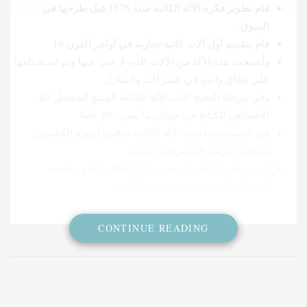
قام تطوير فكرة الآلة الكاتبة سنة 1575 قبل طرحها في
السوق.
قام بتقديم أول آلات كاتبة تجارية في أواخر القرن 19
وأصبحت هذه الآلة من الآلات التي لا غنى عنها وتم استخدامها
على نطاق واسع في الشركات والمنازل
وفي مرحلة النضح كانت الآلة الكاتبة المنتج المفضل لكل
الأشخاص للكتابة في حوالي ما يقرب 80 عاما
في التسعينات أخذت الآلة الكاتبة تنافس أجهزة الكمبيوتر
منافسة شرسة في مرحلة التشبع.
في مرحلة التراجع، لم تصمد الآلة الكاتبة أمام منافسة
التقنيات الجديدة وتم وقف هذا المنتج.
CONTINUE READING