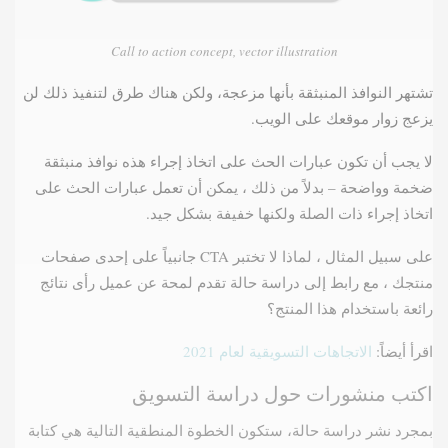
Call to action concept, vector illustration
تشتهر النوافذ المنبثقة بأنها مزعجة، ولكن هناك طرق لتنفيذ ذلك لن
يزعج زوار موقعك على الويب.
لا يجب أن تكون عبارات الحث على اتخاذ إجراء هذه نوافذ منبثقة
ضخمة وواضحة – بدلاً من ذلك ، يمكن أن تعمل عبارات الحث على
اتخاذ إجراء ذات الصلة ولكنها خفيفة بشكل جيد.
على سبيل المثال ، لماذا لا تختبر CTA جانبياً على إحدى صفحات
منتجك ، مع رابط إلى دراسة حالة تقدم لمحة عن عميل رأى نتائج
رائعة باستخدام هذا المنتج؟
اقرأ أيضاً:
الاتجاهات التسويقية لعام 2021
اكتب منشورات حول دراسة التسويق
بمجرد نشر دراسة حالة، ستكون الخطوة المنطقية التالية هي كتابة