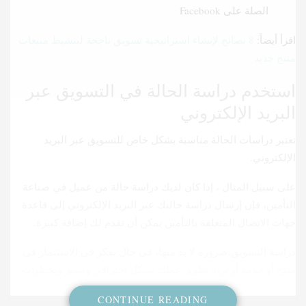
الصلة على Facebook
اقرأ أيضاً:
8 نصائح لإنشاء استراتيجية تسويق ناجحة لتنشيط مبيعات
منتج جديد
استخدم دراسة الحالة في التسويق عبر
البريد الإلكتروني
تعتبر دراسات الحالة مناسبة بشكل خاص للتسويق عبر البريد
الإلكتروني.
على سبيل المثال ، إذا كان لديك دراسة حالة من عميل في صناعة
التأمين، فإن إرسال دراسة حالتك عبر البريد الإلكتروني إلى قاعدة
جهات الاتصال المتعلقة بالتأمين يمكن أن تقدم لك إضافة كبيرة.
دراسة التسويق،ضرورة لا بد منها، في حال تفكر في الاستثمار في
منتج أو خدمة أو تريد تطوير عملك بشكل احترافي ومميز وبخطوات
مدروسة.
CONTINUE READING