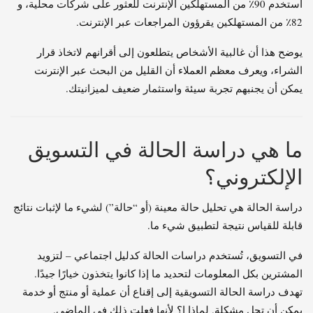
استخدم 90٪ من المستهلكين الإنترنت للعثور على شركات محلية، و
82٪ من المستهلكين يقرؤون المراجعات عبر الإنترنت.
يوضح هذا أن غالبية الأشخاص يتطلعون إلى أقرانهم لاتخاذ قرار
الشراء، ويعرف معظم العملاء أن القليل من البحث عبر الإنترنت
يمكن أن يجنبهم تجربة سيئة واستثمار ضعيف لميزانيتك.
ما هي دراسة الحالة في التسويق
الإلكتروني؟
دراسة الحالة هي تحليل حالة معينة (أو “حالة”) لشيء ما لإثبات نتائج
قابلة للقياس نتيجة لتطبيق شيء ما.
في التسويق، تُستخدم دراسات الحالة كدليل اجتماعي – لتزويد
المشترين بكل المعلومات لتحديد ما إذا كانوا يتخذون خيارًا جيدًا.
تهدف دراسة الحالة التسويقية إلى إقناع أن عملية أو منتج أو خدمة
يمكن أن تحل مشكلة. لماذا ا؟ لأنها فعلت ذلك في الماضي.