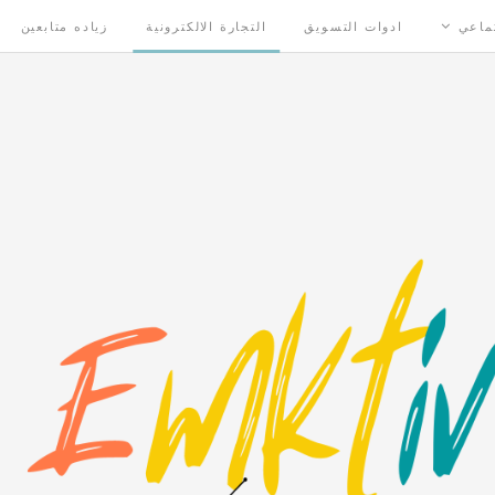
تماعي
ادوات التسويق
التجارة الالكترونية
زياده متابعين