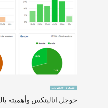
التجارة الالكترونية
جوجل اناليتكس وأهميته بالن