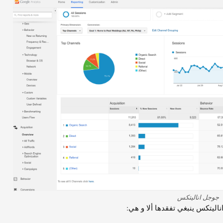
جوجل اناليتكس
ناليتكس ينبغي تفقدها ألا و هي: