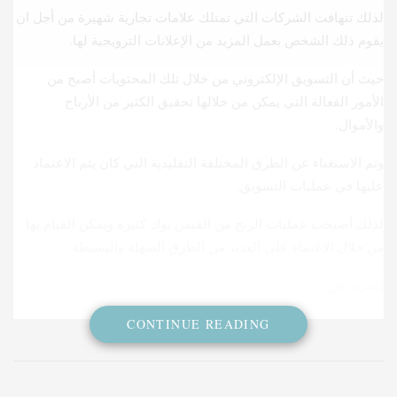
لذلك تتهافت الشركات التي تمتلك علامات تجارية شهيرة من أجل ان
يقوم ذلك الشخص بعمل المزيد من الإعلانات الترويجية لها.
حيث أن التسويق الإلكتروني من خلال تلك المحتويات أصبح من
الأمور الفعالة التي يمكن من خلالها تحقيق الكثير من الأرباح
والأموال.
وتم الاستغناء عن الطرق المختلفة التقليدية التي كان يتم الاعتماد
عليها في عمليات التسويق.
لذلك أصبحت عمليات الربح من الفيس بوك كثيرة ويمكن القيام بها
من خلال الاعتماد على العديد من الطرق السهلة والبسيطة.
للمزيد عن
التسويق من خلال الفيس بوك فرصة لجذب عملاء جدد
لمنتجك
CONTINUE READING