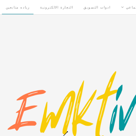
تماعي
ادوات التسويق
التجارة الالكترونية
زياده متابعين