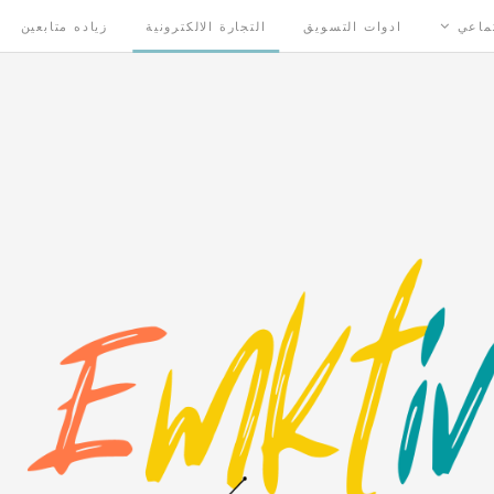
تماعي
ادوات التسويق
التجارة الالكترونية
زياده متابعين