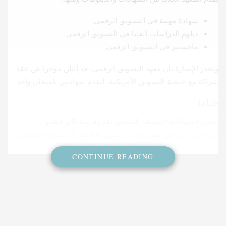
شهادة مهنية في التسويق الرقمي.
دبلوم الدراسات العليا في التسويق الرقمي.
ماجستير في التسويق الرقمي
وتجدر الإشارة بأن معهد التسويق الرقمي، قد أعلن مؤخرا عن عقد
شراكة مع جمعية التسويق الأمريكية، لتقدم شهادتين بامتحان واحد.
ختاما
تعطي الشهادات المهنية، للشخص ثقة وفرصة أكبر لتغيير
وظيفته
،
دون قلق كثيرا من بعض جوانب سيرته الذاتية، لأنه بمجرد الحصول
على الشهادة المهنية يقل الاعتماد على الشهادة الأكاديمية.
CONTINUE READING