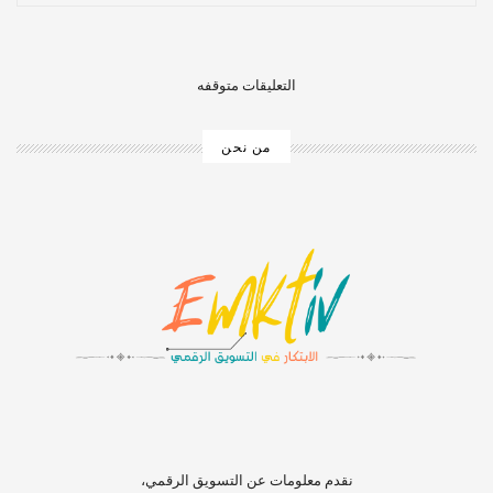
التعليقات متوقفه
من نحن
‏‏‏‏‏‏‏‏‏‏‏‏‏‏‏‏‏‏‏‏‏‏‏‏‏‏‏‏‏‏‏نقدم معلومات عن التسويق الرقمي،