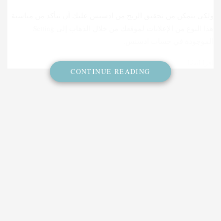
ولكي تتمكن من تحقيق الربح من ادسنس عليك أن تتأكد من مناسبة
هذا النوع من الإعلانات لموقعك من خلال الذهاب إلى Setting
الموجودة في حساب ادسنس.
اقرأ أيضًا:
ما هي دورات قوقل التسويق المجانية لكل مبتدئ ومتعلم؟
CONTINUE READING