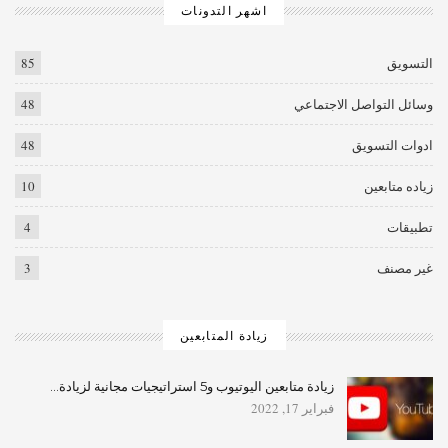
اشهر التدونات
التسويق
85
وسائل التواصل الاجتماعي
48
ادوات التسويق
48
زياده متابعين
10
تطبيقات
4
غير مصنف
3
زيادة المتابعين
زيادة متابعين اليوتيوب و5 استراتيجيات مجانية لزيادة…
فبراير 17, 2022