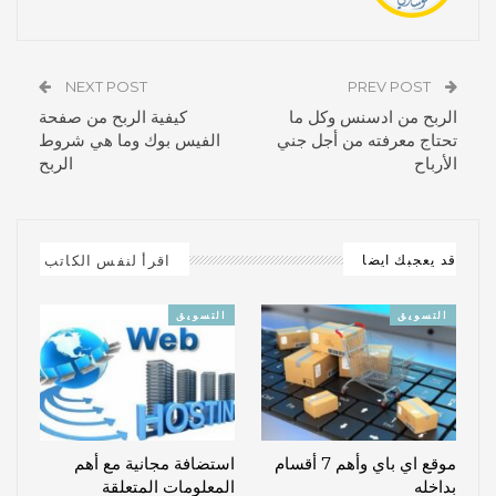
NEXT POST
PREV POST
الربح من ادسنس وكل ما
كيفية الربح من صفحة
تحتاج معرفته من أجل جني
الفيس بوك وما هي شروط
الأرباح
الربح
اقرأ لنفس الكاتب
قد يعجبك ايضا
التسويق
التسويق
موقع اي باي وأهم 7 أقسام
استضافة مجانية مع أهم
بداخله
المعلومات المتعلقة