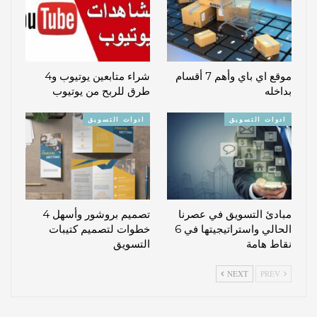
موقع اي باي وأهم 7 أقسام
شراء متابعين يوتيوب و4
بداخله
طرق للربح من يوتيوب
ادوات التسويق
ادوات التسويق
مبادئ التسويق في عصرنا
تصميم بروشور وأسهل 4
الحالي واستراتيجيتها في 6
خطوات لتصميم كتيبات
نقاط هامة
التسويق
NEXT
PREV