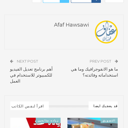
Afaf Hawsawi
NEXT POST
PREV POST
ما هو الانفوجرافيك وما هي
أهم برنامج تعديل الفيديو
استخداماته وفائدته؟
للكمبيوتر للاستخدام في
العمل
اقرأ لنفس الكاتب
قد يعجبك ايضا
التسويق
زياده متابعين