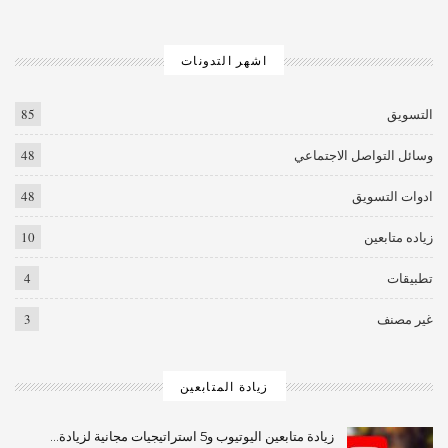
اشهر التدونات
التسويق
85
وسائل التواصل الاجتماعي
48
ادوات التسويق
48
زياده متابعين
10
تطبيقات
4
غير مصنف
3
زيادة المتابعين
زيادة متابعين اليوتيوب و5 استراتيجيات مجانية لزيادة…