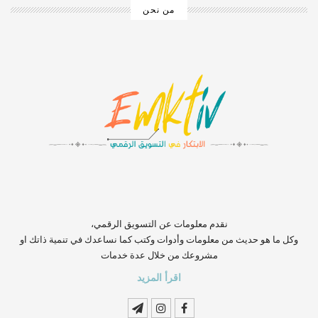
من نحن
‏‏‏‏‏‏‏‏‏‏‏‏‏‏‏‏‏‏‏‏‏‏‏‏‏‏‏‏‏‏‏نقدم معلومات عن التسويق الرقمي،
وكل ما هو حديث من معلومات وأدوات وكتب كما نساعدك في تنمية ذاتك او
مشروعك من خلال عدة خدمات
اقرأ المزيد