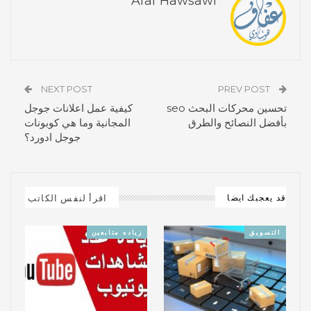
Afaf Hawsawi
NEXT POST
PREV POST
تحسين محركات البحث seo
كيفية عمل اعلانات جوجل
بأفضل النصائح والطرق
المجانية وما هي كوبونات
جوجل ادورد؟
اقرأ لنفس الكاتب
قد يعجبك ايضا
التسويق
زياده متابعين